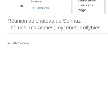
correctemen
France
t sur cette
RÉUNIONS
page.
Réunion au château de Sonnaz
Ce site
Web vous
Thèmes: marasmes; mycènes; collybies
appartient ?
currently closed.