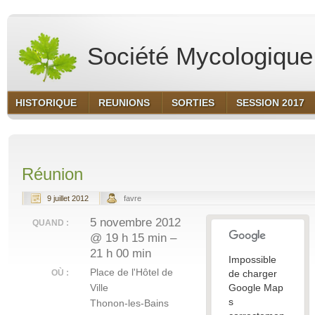
Société Mycologique 
HISTORIQUE
REUNIONS
SORTIES
SESSION 2017
Réunion
9 juillet 2012
favre
5 novembre 2012
QUAND :
@ 19 h 15 min –
21 h 00 min
Impossible
Place de l'Hôtel de
OÙ :
de charger
Ville
Google Map
s
Thonon-les-Bains