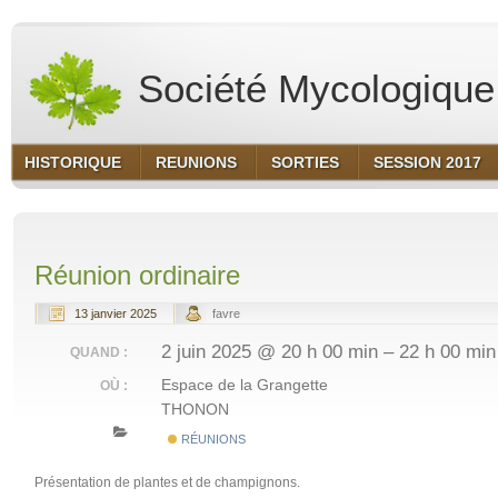
Société Mycologique 
HISTORIQUE
REUNIONS
SORTIES
SESSION 2017
Réunion ordinaire
13 janvier 2025
favre
2 juin 2025 @ 20 h 00 min – 22 h 00 min
QUAND :
Espace de la Grangette
OÙ :
THONON
RÉUNIONS
Présentation de plantes et de champignons.