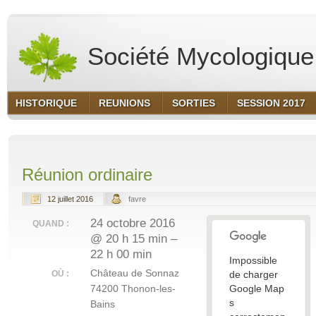
Société Mycologique 
HISTORIQUE
REUNIONS
SORTIES
SESSION 2017
Réunion ordinaire
12 juillet 2016
favre
24 octobre 2016
QUAND :
@ 20 h 15 min –
22 h 00 min
Impossible
Château de Sonnaz
OÙ :
de charger
74200 Thonon-les-
Google Map
s
Bains