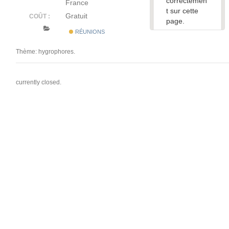
correctemen
France
t sur cette
Gratuit
COÛT :
page.
RÉUNIONS
Ce site
Web vous
Thème: hygrophores.
appartient ?
currently closed.