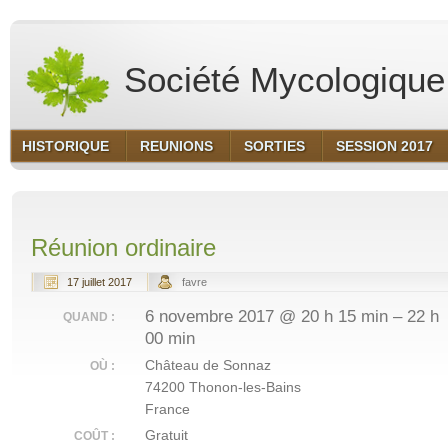
Société Mycologique 
HISTORIQUE
REUNIONS
SORTIES
SESSION 2017
Réunion ordinaire
17 juillet 2017
favre
6 novembre 2017 @ 20 h 15 min – 22 h
QUAND :
00 min
Château de Sonnaz
OÙ :
74200 Thonon-les-Bains
France
Gratuit
COÛT :