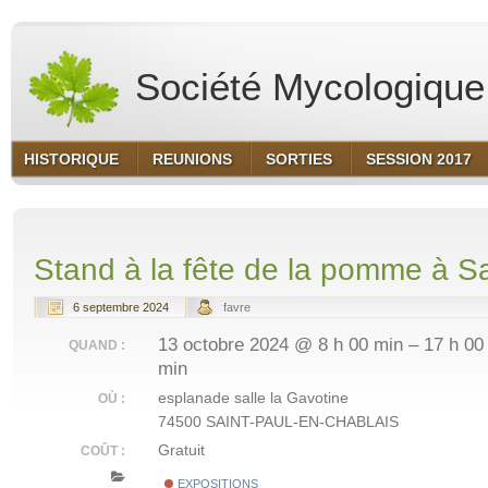
Société Mycologique 
HISTORIQUE
REUNIONS
SORTIES
SESSION 2017
Stand à la fête de la pomme à Sa
6 septembre 2024
favre
13 octobre 2024 @ 8 h 00 min – 17 h 00
QUAND :
min
esplanade salle la Gavotine
OÙ :
74500 SAINT-PAUL-EN-CHABLAIS
Gratuit
COÛT :
EXPOSITIONS