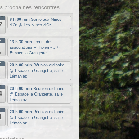
s prochaines rencontres
ÛT
8 h 00 min
Sortie aux Mines
7
d’Or
@ Les Mines d'Or
u
P
13 h 30 min
Forum des
5
associations – Thonon-...
@
Espace la Grangette
m
P
20 h 00 min
Réunion ordinaire
7
@ Espace la Grangette, salle
Lémaniaz
n
P
20 h 00 min
Réunion ordinaire
4
@ Espace la Grangette, salle
Lémaniaz
n
P
20 h 00 min
Réunion ordinaire
1
@ Espace la Grangette, salle
Lémaniaz
n