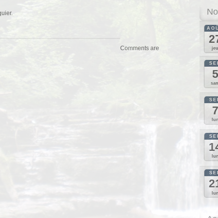
No
uier.
AO
2
Comments are
je
SE
sa
SE
lu
SE
1
lu
SE
2
lu