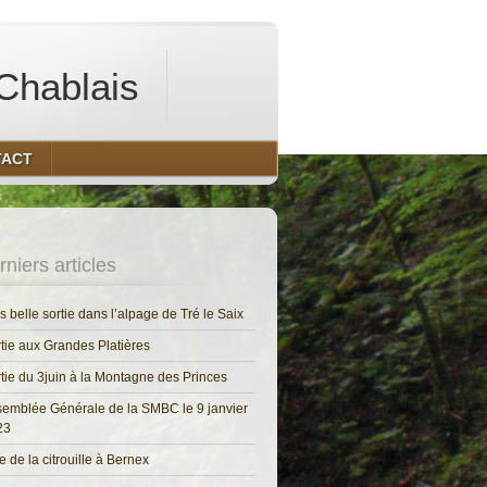
Chablais
TACT
niers articles
s belle sortie dans l’alpage de Tré le Saix
tie aux Grandes Platières
tie du 3juin à la Montagne des Princes
emblée Générale de la SMBC le 9 janvier
23
e de la citrouille à Bernex