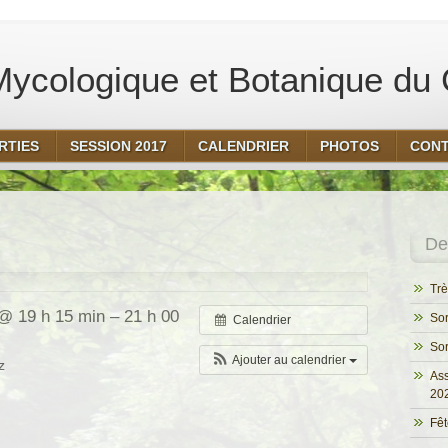
ycologique et Botanique du 
RTIES
SESSION 2017
CALENDRIER
PHOTOS
CON
Der
Trè
 @ 19 h 15 min – 21 h 00
Sor
Calendrier
Sor
Ajouter au calendrier
z
Ass
20
Fêt