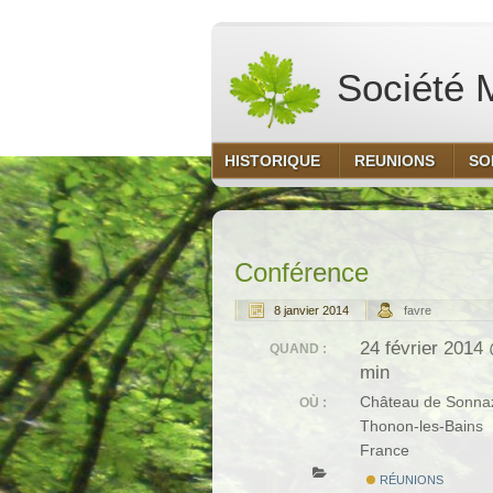
Société M
HISTORIQUE
REUNIONS
SO
Conférence
8 janvier 2014
favre
24 février 2014
QUAND :
min
Château de Sonna
OÙ :
Thonon-les-Bains
France
RÉUNIONS