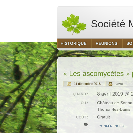
Société M
HISTORIQUE
REUNIONS
SO
« Les ascomycètes » p
11 décembre 2018
favre
8 avril 2019 @ 
QUAND :
Château de Sonna
OÙ :
Thonon-les-Bains
Gratuit
COÛT :
CONFÉRENCES