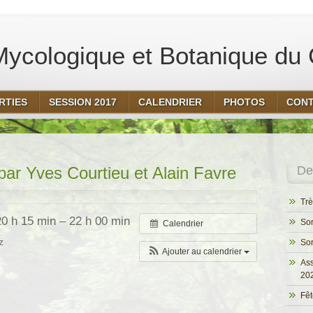
ycologique et Botanique du 
RTIES
SESSION 2017
CALENDRIER
PHOTOS
CON
ar Yves Courtieu et Alain Favre
Der
Trè
20 h 15 min – 22 h 00 min
Sor
Calendrier
z
Sor
Ajouter au calendrier
Ass
20
Fêt