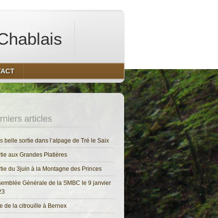
Chablais
TACT
niers articles
s belle sortie dans l’alpage de Tré le Saix
tie aux Grandes Platières
tie du 3juin à la Montagne des Princes
emblée Générale de la SMBC le 9 janvier
23
e de la citrouille à Bernex