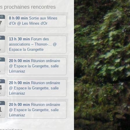
s prochaines rencontres
ÛT
8 h 00 min
Sortie aux Mines
7
d’Or
@ Les Mines d'Or
u
P
13 h 30 min
Forum des
5
associations – Thonon-...
@
Espace la Grangette
m
P
20 h 00 min
Réunion ordinaire
7
@ Espace la Grangette, salle
Lémaniaz
n
P
20 h 00 min
Réunion ordinaire
4
@ Espace la Grangette, salle
Lémaniaz
n
P
20 h 00 min
Réunion ordinaire
1
@ Espace la Grangette, salle
Lémaniaz
n