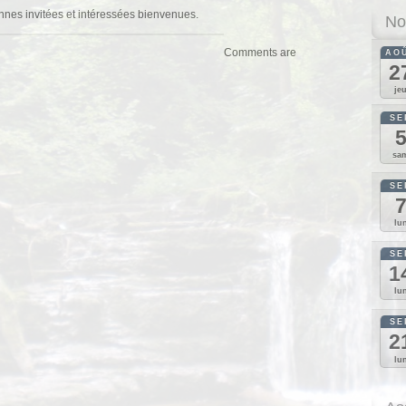
nnes invitées et intéressées bienvenues.
No
Comments are
AO
2
je
SE
sa
SE
lu
SE
1
lu
SE
2
lu