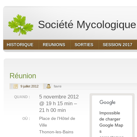
Société Mycologique 
HISTORIQUE
REUNIONS
SORTIES
SESSION 2017
Réunion
9 juillet 2012
favre
5 novembre 2012
QUAND :
@ 19 h 15 min –
21 h 00 min
Impossible
Place de l'Hôtel de
OÙ :
de charger
Ville
Google Map
s
Thonon-les-Bains