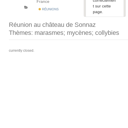
correctemen
France
t sur cette
RÉUNIONS
page.
Réunion au château de Sonnaz
Ce site
Web vous
Thèmes: marasmes; mycènes; collybies
appartient ?
currently closed.