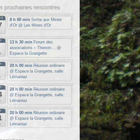
s prochaines rencontres
ÛT
8 h 00 min
Sortie aux Mines
7
d’Or
@ Les Mines d'Or
u
P
13 h 30 min
Forum des
5
associations – Thonon-...
@
Espace la Grangette
m
P
20 h 00 min
Réunion ordinaire
7
@ Espace la Grangette, salle
Lémaniaz
n
P
20 h 00 min
Réunion ordinaire
4
@ Espace la Grangette, salle
Lémaniaz
n
P
20 h 00 min
Réunion ordinaire
1
@ Espace la Grangette, salle
Lémaniaz
n