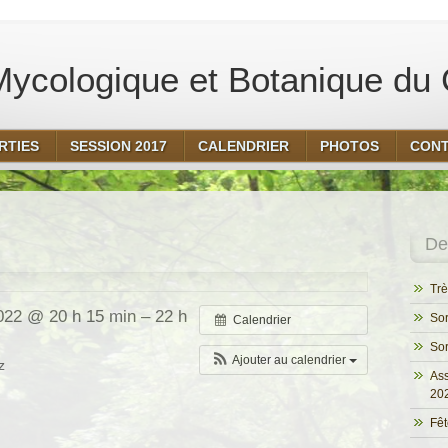
ycologique et Botanique du 
RTIES
SESSION 2017
CALENDRIER
PHOTOS
CON
Der
Trè
022 @ 20 h 15 min – 22 h
Sor
Calendrier
Sor
Ajouter au calendrier
z
Ass
20
Fêt