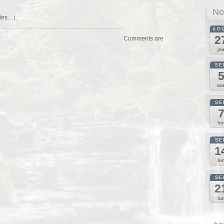
No
ides…).
AO
2
Comments are
je
SE
sa
SE
lu
SE
1
lu
SE
2
lu