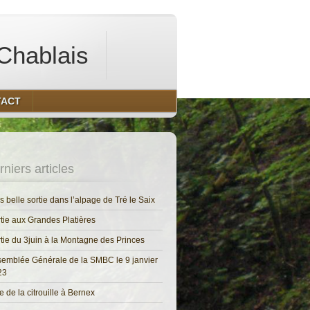
Chablais
TACT
niers articles
s belle sortie dans l’alpage de Tré le Saix
tie aux Grandes Platières
tie du 3juin à la Montagne des Princes
emblée Générale de la SMBC le 9 janvier
23
e de la citrouille à Bernex