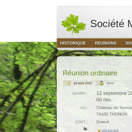
Société M
HISTORIQUE
REUNIONS
SO
Réunion ordinaire
18 août 2022
favre
12 septembre 2
QUAND :
00 min
Château de Sonna
OÙ :
74100 THONON
Gratuit
COÛT :
RÉUNIONS