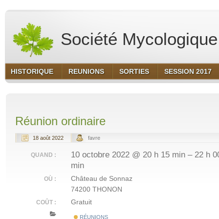
Société Mycologique 
HISTORIQUE
REUNIONS
SORTIES
SESSION 2017
Réunion ordinaire
18 août 2022
favre
10 octobre 2022 @ 20 h 15 min – 22 h 0
QUAND :
min
Château de Sonnaz
OÙ :
74200 THONON
Gratuit
COÛT :
RÉUNIONS