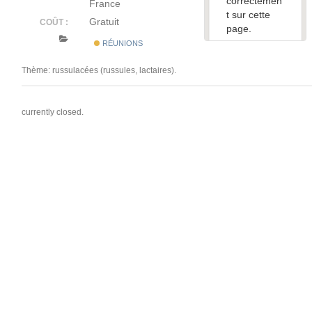
correctemen
France
t sur cette
Gratuit
COÛT :
page.
RÉUNIONS
Ce site
Web vous
Thème: russulacées (russules, lactaires).
appartient ?
currently closed.