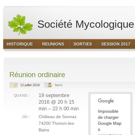
Société Mycologique 
HISTORIQUE
REUNIONS
SORTIES
SESSION 2017
Réunion ordinaire
12 juillet 2016
favre
19 septembre
QUAND :
2016 @ 20 h 15
min – 22 h 00 min
Impossible
Château de Sonnaz
OÙ :
de charger
74200 Thonon-les-
Google Map
s
Bains