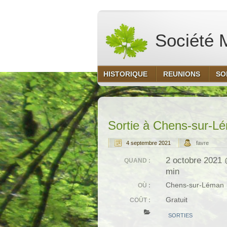
Société M
HISTORIQUE
REUNIONS
SO
Sortie à Chens-sur-L
4 septembre 2021
favre
2 octobre 2021 
QUAND :
min
Chens-sur-Léman
OÙ :
Gratuit
COÛT :
SORTIES