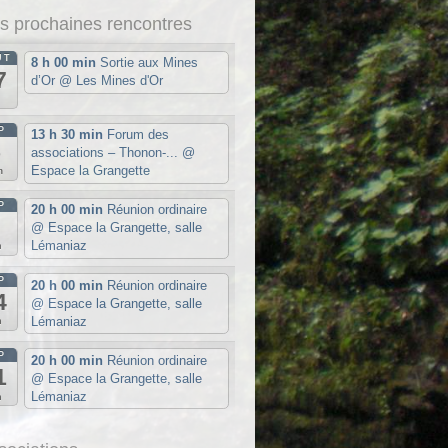
s prochaines rencontres
ÛT
8 h 00 min
Sortie aux Mines
7
d’Or
@ Les Mines d'Or
u
P
13 h 30 min
Forum des
5
associations – Thonon-...
@
Espace la Grangette
m
P
20 h 00 min
Réunion ordinaire
7
@ Espace la Grangette, salle
Lémaniaz
n
P
20 h 00 min
Réunion ordinaire
4
@ Espace la Grangette, salle
Lémaniaz
n
P
20 h 00 min
Réunion ordinaire
1
@ Espace la Grangette, salle
Lémaniaz
n