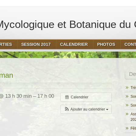
ycologique et Botanique du 
RTIES
SESSION 2017
CALENDRIER
PHOTOS
CON
éman
Der
Trè
@ 13 h 30 min – 17 h 00
Sor
Calendrier
Sor
Ajouter au calendrier
Ass
20
Fêt