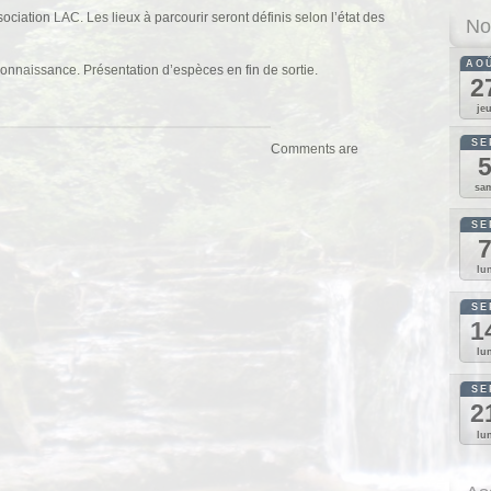
ociation LAC. Les lieux à parcourir seront définis selon l’état des
No
AO
nnaissance. Présentation d’espèces en fin de sortie.
2
je
SE
Comments are
sa
SE
lu
SE
1
lu
SE
2
lu