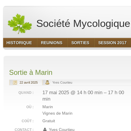
Société Mycologique 
HISTORIQUE
REUNIONS
SORTIES
SESSION 2017
Sortie à Marin
22 avril 2025
Yves Courtieu
17 mai 2025 @ 14 h 00 min – 17 h 00
QUAND :
min
Marin
OÙ :
Vignes de Marin
Gratuit
COÛT :
Yves Courtieu
CONTACT :