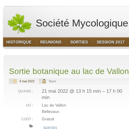
Société Mycologique 
HISTORIQUE
REUNIONS
SORTIES
SESSION 2017
Sortie botanique au lac de Vallon
4 mai 2022
favre
21 mai 2022 @ 13 h 15 min – 17 h 00
QUAND :
min
Lac de Vallon
OÙ :
Bellevaux
Gratuit
COÛT :
SORTIES