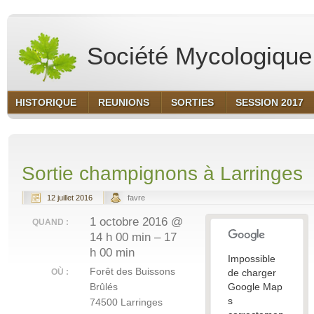
Société Mycologique 
HISTORIQUE
REUNIONS
SORTIES
SESSION 2017
Sortie champignons à Larringes
12 juillet 2016
favre
1 octobre 2016 @
QUAND :
14 h 00 min – 17
h 00 min
Impossible
Forêt des Buissons
OÙ :
de charger
Brûlés
Google Map
s
74500 Larringes