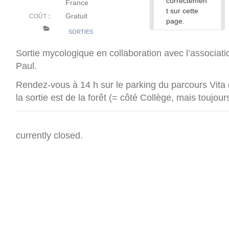
correctemen
France
t sur cette
Gratuit
COÛT :
page.
SORTIES
Ce site
Web vous
Sortie mycologique en collaboration avec l’associat
appartient ?
Paul.
Rendez-vous à 14 h sur le parking du parcours Vita 
la sortie est de la forêt (= côté Collège, mais toujours
currently closed.