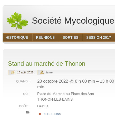
Société Mycologique 
HISTORIQUE
REUNIONS
SORTIES
SESSION 2017
Stand au marché de Thonon
18 août 2022
favre
20 octobre 2022 @ 8 h 00 min – 13 h 00
QUAND :
min
Place du Marché ou Place des Arts
OÙ :
THONON-LES-BAINS
Gratuit
COÛT :
EXPOSITIONS