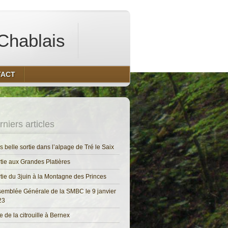
Chablais
TACT
niers articles
s belle sortie dans l’alpage de Tré le Saix
tie aux Grandes Platières
tie du 3juin à la Montagne des Princes
emblée Générale de la SMBC le 9 janvier
23
e de la citrouille à Bernex