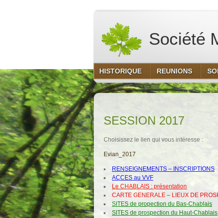
Société M
HISTORIQUE
REUNIONS
SO
SESSION 2017
Choisissez le lien qui vous intéresse :
Evian_2017
RENSEIGNEMENTS – INSCRIPTIONS
ACCES au VVF
Le CHABLAIS : présentation
CARTE GENERALE – LIEUX DE PROS
SITES de propection du Bas-Chablais
SITES de prospection du Haut-Chablais