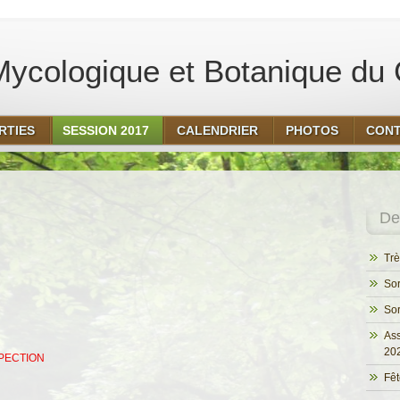
ycologique et Botanique du 
RTIES
SESSION 2017
CALENDRIER
PHOTOS
CON
Der
Trè
Sor
Sor
Ass
20
PECTION
Fêt