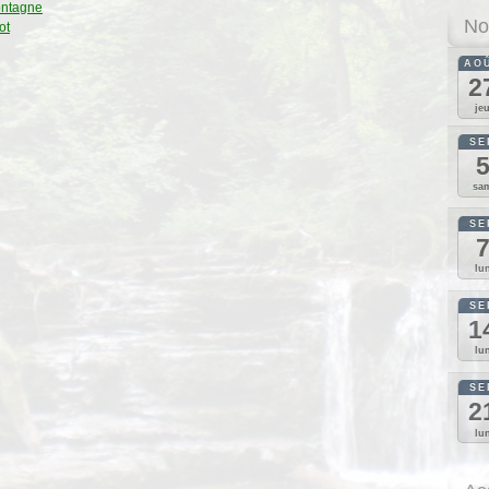
ontagne
No
ot
AO
2
je
SE
sa
SE
lu
SE
1
lu
SE
2
lu