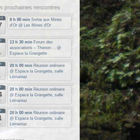
s prochaines rencontres
ÛT
8 h 00 min
Sortie aux Mines
7
d’Or
@ Les Mines d'Or
u
P
13 h 30 min
Forum des
5
associations – Thonon-...
@
Espace la Grangette
m
P
20 h 00 min
Réunion ordinaire
7
@ Espace la Grangette, salle
Lémaniaz
n
P
20 h 00 min
Réunion ordinaire
4
@ Espace la Grangette, salle
Lémaniaz
n
P
20 h 00 min
Réunion ordinaire
1
@ Espace la Grangette, salle
Lémaniaz
n