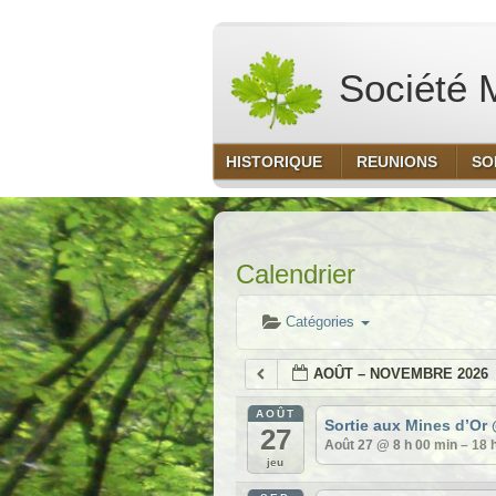
Société M
HISTORIQUE
REUNIONS
SO
Calendrier
Catégories
AOÛT – NOVEMBRE 2026
AOÛT
Sortie aux Mines d’Or
27
Août 27 @ 8 h 00 min – 18 
jeu