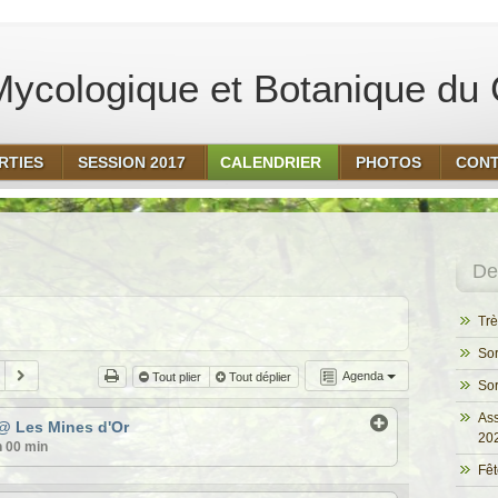
ycologique et Botanique du 
RTIES
SESSION 2017
CALENDRIER
PHOTOS
CON
Der
Trè
Sor
Agenda
Tout plier
Tout déplier
Sor
Ass
@ Les Mines d'Or
20
h 00 min
Fêt