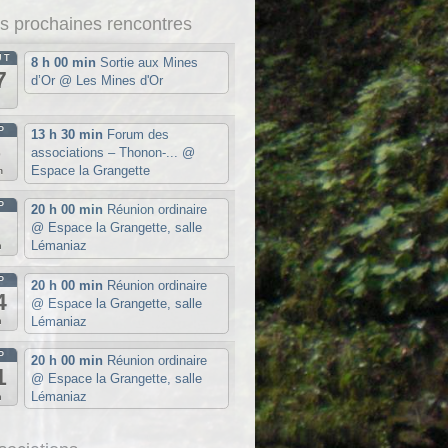
s prochaines rencontres
ÛT
8 h 00 min
Sortie aux Mines
7
d’Or
@ Les Mines d'Or
u
P
13 h 30 min
Forum des
5
associations – Thonon-...
@
Espace la Grangette
m
P
20 h 00 min
Réunion ordinaire
7
@ Espace la Grangette, salle
Lémaniaz
n
P
20 h 00 min
Réunion ordinaire
4
@ Espace la Grangette, salle
Lémaniaz
n
P
20 h 00 min
Réunion ordinaire
1
@ Espace la Grangette, salle
Lémaniaz
n