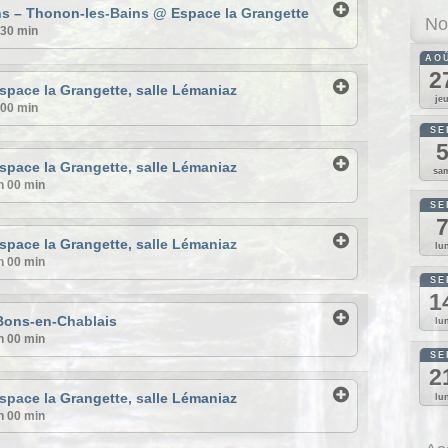
ns – Thonon-les-Bains
@ Espace la Grangette
No
 30 min
AO
2
space la Grangette, salle Lémaniaz
je
 00 min
SE
space la Grangette, salle Lémaniaz
sa
h 00 min
SE
space la Grangette, salle Lémaniaz
lu
h 00 min
SE
1
Bons-en-Chablais
lu
h 00 min
SE
2
space la Grangette, salle Lémaniaz
lu
h 00 min