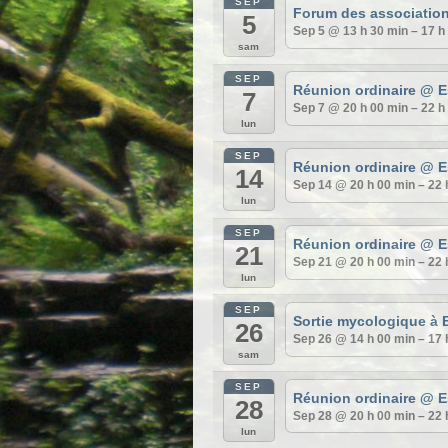
SEP
Forum des associatio
5
Sep 5 @ 13 h 30 min – 17 h
sam
SEP
Réunion ordinaire
@ E
7
Sep 7 @ 20 h 00 min – 22 h
lun
SEP
Réunion ordinaire
@ E
14
Sep 14 @ 20 h 00 min – 22 
lun
SEP
Réunion ordinaire
@ E
21
Sep 21 @ 20 h 00 min – 22 
lun
SEP
Sortie mycologique à 
26
Sep 26 @ 14 h 00 min – 17 
sam
SEP
Réunion ordinaire
@ E
28
Sep 28 @ 20 h 00 min – 22 
lun