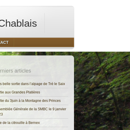
Chablais
TACT
niers articles
s belle sortie dans l’alpage de Tré le Saix
tie aux Grandes Platières
tie du 3juin à la Montagne des Princes
emblée Générale de la SMBC le 9 janvier
23
e de la citrouille à Bernex