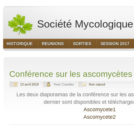
Société Mycologique 
HISTORIQUE
REUNIONS
SORTIES
SESSION 2017
Conférence sur les ascomycètes
13 avril 2019
Yves Courtieu
Non classé
Les deux diaporamas de la conférence sur les as
dernier sont disponibles et téléchargea
Ascomycete1
Ascomycete2