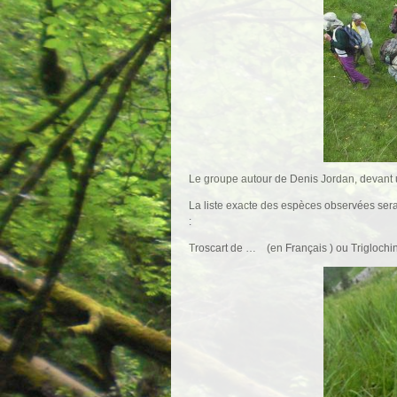
Le groupe autour de Denis Jordan, devant 
La liste exacte des espèces observées sera
:
Troscart de … (en Français ) ou Triglochin