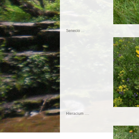
Senecio …
Hieracium ….