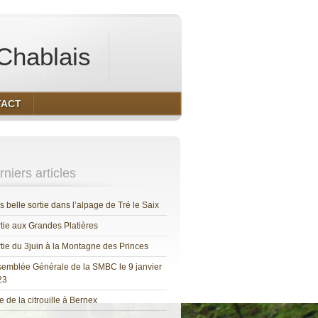
Chablais
TACT
niers articles
s belle sortie dans l’alpage de Tré le Saix
tie aux Grandes Platières
tie du 3juin à la Montagne des Princes
emblée Générale de la SMBC le 9 janvier
23
e de la citrouille à Bernex