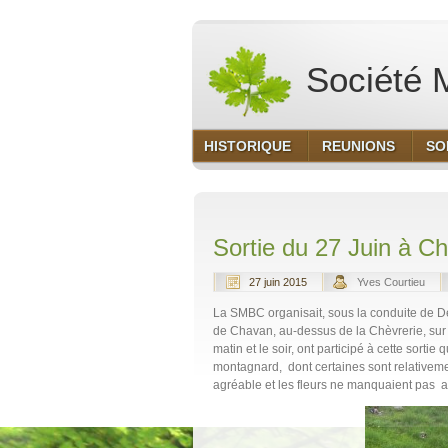
Société M
HISTORIQUE
REUNIONS
SO
Sortie du 27 Juin à C
27 juin 2015
Yves Courtieu
La SMBC organisait, sous la conduite de De
de Chavan, au-dessus de la Chèvrerie, sur
matin et le soir, ont participé à cette sort
montagnard, dont certaines sont relativeme
agréable et les fleurs ne manquaient pas 