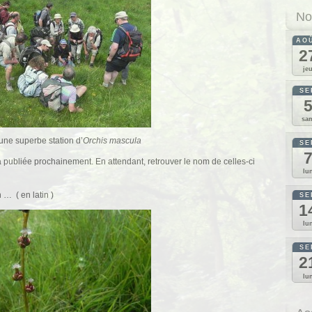
No
AO
2
je
SE
sa
une superbe station d’
Orchis mascula
SE
 publiée prochainement. En attendant, retrouver le nom de celles-ci
lu
 … ( en latin )
SE
1
lu
SE
2
lu