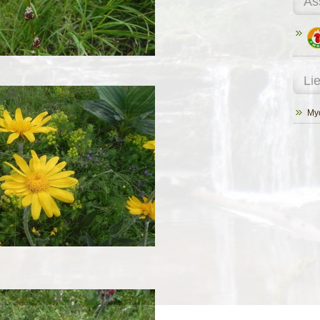
As
Li
Myc