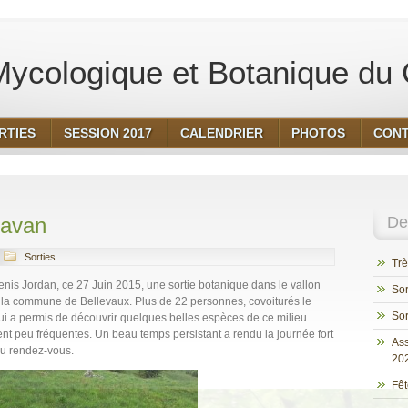
ycologique et Botanique du 
RTIES
SESSION 2017
CALENDRIER
PHOTOS
CON
havan
Der
Sorties
Trè
nis Jordan, ce 27 Juin 2015, une sortie botanique dans le vallon
Sor
 la commune de Bellevaux. Plus de 22 personnes, covoiturés le
Sor
ie qui a permis de découvrir quelques belles espèces de ce milieu
nt peu fréquentes. Un beau temps persistant a rendu la journée fort
Ass
au rendez-vous.
20
Fêt