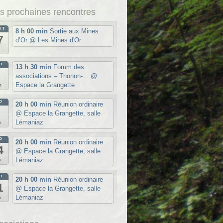
s prochaines rencontres
ÛT
8 h 00 min
Sortie aux Mines
7
d’Or
@ Les Mines d'Or
u
P
13 h 30 min
Forum des
5
associations – Thonon-...
@
Espace la Grangette
m
P
20 h 00 min
Réunion ordinaire
7
@ Espace la Grangette, salle
Lémaniaz
n
P
20 h 00 min
Réunion ordinaire
4
@ Espace la Grangette, salle
Lémaniaz
n
P
20 h 00 min
Réunion ordinaire
1
@ Espace la Grangette, salle
Lémaniaz
n