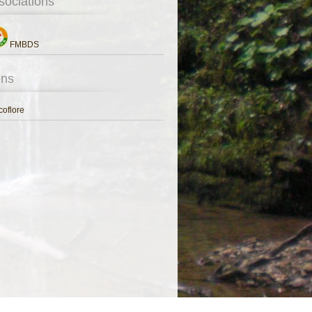
sociations
FMBDS
ens
oflore